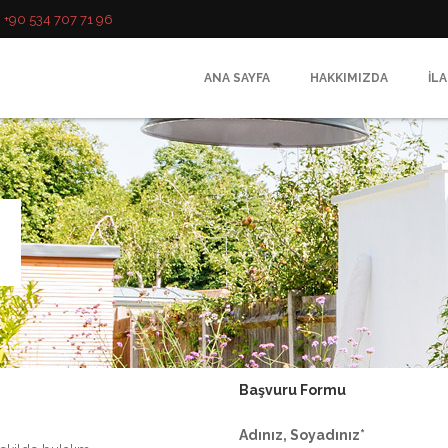
m
+90 534 707 71 96
ANA SAYFA
HAKKIMIZDA
İL
Başvuru Formu
Adınız, Soyadınız*