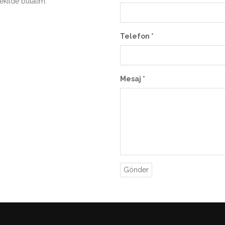
şekilde bulalım.
Telefon *
Mesaj *
Gönder