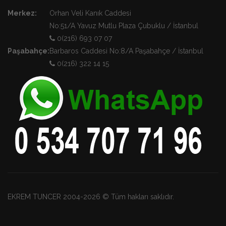
Merkez:
Orhan Veli Kanık Caddesi
No:51/A Yavuz Mutlu Plaza Çubuklu / İstanbul
0(216) 693 07 07
Paşabahçe:
Barbaros Caddesi No:8/A Paşabahçe / İstanbul
0(216) 322 14 15
EKREM TUNCER 2004-2026 © Tüm hakları saklıdır.