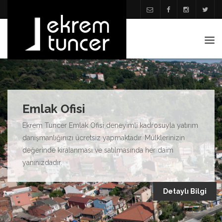
Tog
navi
Emlak Ofisi
Ekrem Tuncer Emlak Ofisi deneyimli kadrosuyla yatırım
danışmanlığınızı ücretsiz yapmaktadır. Mülklerinizin
değerinde kiralanması ve satılmasında her daim
yanınızdadır.
Detaylı Bilgi